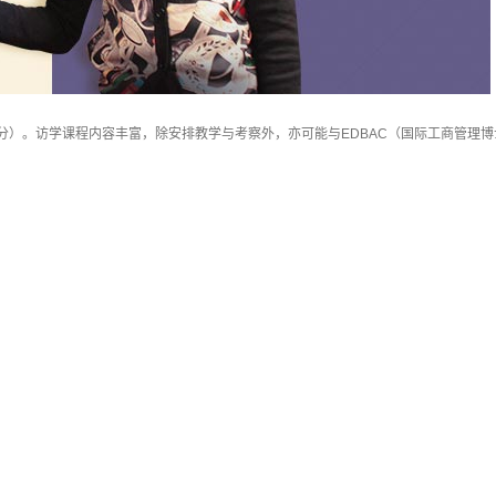
）。访学课程内容丰富，除安排教学与考察外，亦可能与EDBAC（国际工商管理博