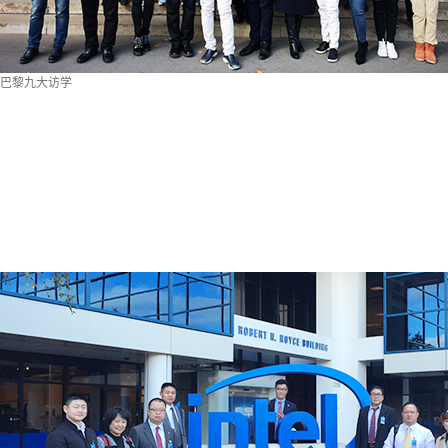
巴黎九大访学