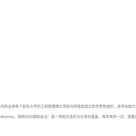
由包括巴黎九大在内的全球各个知名大学的工商管理博士项目共同发起成立的世界性组织，该
arship Conference，简称EMS国际会议）是一场知识进步与分享的盛宴，每年举办