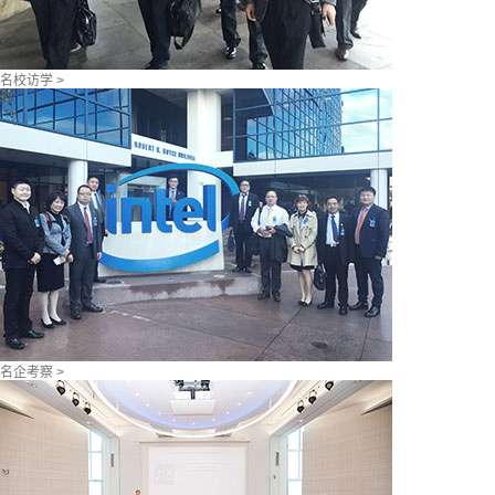
名校访学 >
名企考察 >