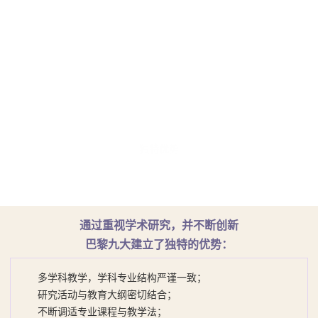
高的国际声誉，学校主要研究组织管理科学，特别是战略科学，如管
理学，因而使得巴黎九大成为法国最大的管理学博士培养基地。
DRM主要围绕3个领域进行研究，共有超过95名学者、109名博士
生、8名博士后，6个团队分别在金融、市场策略、组织理论信息系
统、人力资源管理，以及会计控制与审计等方面进行多学科项目的研
究。
独特优势
通过重视学术研究，并不断创新
巴黎九大建立了独特的优势：
多学科教学，学科专业结构严谨一致；
研究活动与教育大纲密切结合；
不断调适专业课程与教学法；