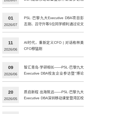
2026/07
动圆满举行
01
PSL·巴黎九大Executive DBA项目彭
志刚、吕守升等5位同学顺利通过论文
2026/07
答辩登顶博士
11
AI时代，重新定义CFO | 对话格林美
CFO穆猛刚
2026/06
09
智汇青岛·学研相长——PSL·巴黎九大
Executive DBA校友企业参访暨“博论
2026/06
睿坊”论文研讨会圆满举行
20
质启新程 出海筑远——PSL·巴黎九大
Executive DBA深圳移动课堂暨湾区校
2026/05
友思享会圆满举行