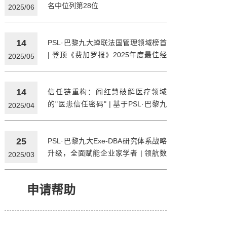
名中位列第28位
2025/06
14
PSL·巴黎九大蝉联法国管理领域榜首
| 登顶《费加罗报》2025年度最佳经
2025/05
管学院排行榜
14
信任链重构：阎红慧破解医疗领域
的"医患信任密码" | 基于PSL·巴黎九
2025/04
大Exe-DBA的企业实践研究与理论转
化
25
PSL·巴黎九大Exe-DBA研究体系战略
升级，全面赋能企业家学者 | 领航数
2025/03
字经济
申请帮助