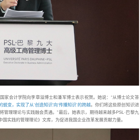
国家会计学院向李章溢博士和潘军博士表示祝贺。她说：“从博士论文答
’的蜕变，实现了从‘创造知识’向‘传播知识’的跨越
。你们将这些原创知识进
管理理论与实践融会贯通。”最后，她表示，期待越来越多PSL·巴黎九
中国实践的管理理论》文库，为促进我国企业改革发展贡献力量。