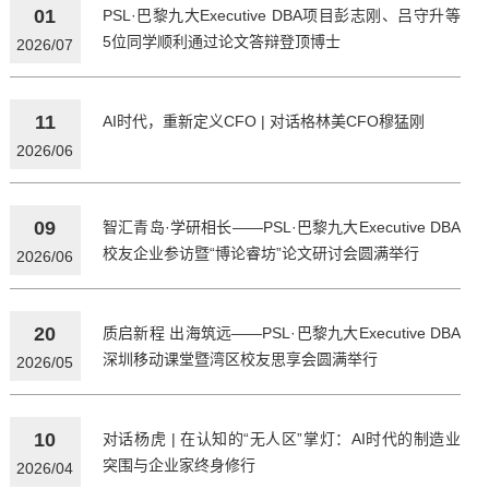
01
PSL·巴黎九大Executive DBA项目彭志刚、吕守升等
5位同学顺利通过论文答辩登顶博士
2026/07
11
AI时代，重新定义CFO | 对话格林美CFO穆猛刚
2026/06
09
智汇青岛·学研相长——PSL·巴黎九大Executive DBA
校友企业参访暨“博论睿坊”论文研讨会圆满举行
2026/06
20
质启新程 出海筑远——PSL·巴黎九大Executive DBA
深圳移动课堂暨湾区校友思享会圆满举行
2026/05
10
对话杨虎 | 在认知的“无人区”掌灯：AI时代的制造业
突围与企业家终身修行
2026/04