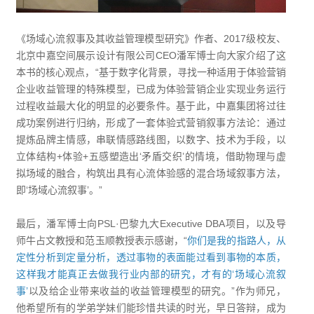
《场域心流叙事及其收益管理模型研究》作者、2017级校友、
北京中嘉空间展示设计有限公司CEO潘军博士向大家介绍了这
本书的核心观点，“基于数字化背景，寻找一种适用于体验营销
企业收益管理的特殊模型，已成为体验营销企业实现业务运行
过程收益最大化的明显的必要条件。基于此，中嘉集团将过往
成功案例进行归纳，形成了一套体验式营销叙事方法论：通过
提炼品牌主情感，串联情感路线图，以数字、技术为手段，以
立体结构+体验+五感塑造出‘矛盾交织’的情境，借助物理与虚
拟场域的融合，构筑出具有心流体验感的混合场域叙事方法，
即‘场域心流叙事’。”
最后，潘军博士向PSL·巴黎九大Executive DBA项目，以及导
师牛占文教授和范玉顺教授表示感谢，“
你们是我的指路人，从
定性分析到定量分析，透过事物的表面能过看到事物的本质，
这样我才能真正去做我行业内部的研究，才有的‘场域心流叙
事’
以及给企业带来收益的收益管理模型的研究。”作为师兄，
他希望所有的学弟学妹们能珍惜共读的时光，早日答辩，成为