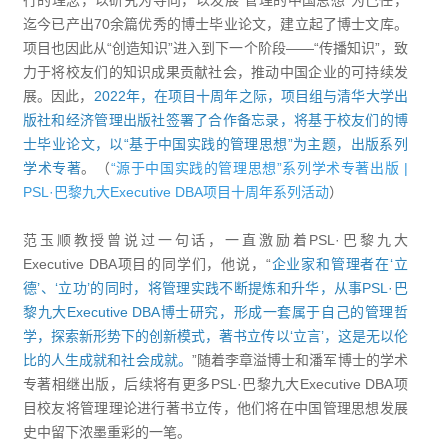
迄今已产出70余篇优秀的博士毕业论文，建立起了博士文库。
项目也因此从“创造知识”进入到下一个阶段——“传播知识”，致
力于将校友们的知识成果贡献社会，推动中国企业的可持续发
展。因此，
2022年，在项目十周年之际，项目组与清华大学出
版社和经济管理出版社签署了合作备忘录，将基于校友们的博
士毕业论文，以“基于中国实践的管理思想”为主题，出版系列
学术专著
。（
“源于中国实践的管理思想”系列学术专著出版 |
PSL·巴黎九大Executive DBA项目十周年系列活动
）
范玉顺教授曾说过一句话，一直激励着PSL·巴黎九大
Executive DBA项目的同学们，他说，“
企业家和管理者在‘立
德’、‘立功’的同时，将管理实践不断提炼和升华，从事PSL·巴
黎九大Executive DBA博士研究，形成一套属于自己的管理哲
学，探索新形势下的创新模式，著书立传以‘立言’，这是无以伦
比的人生成就和社会成就。
”随着李章溢博士和潘军博士的学术
专著相继出版，后续将有更多PSL·巴黎九大Executive DBA项
目校友将管理理论进行著书立传，他们将在中国管理思想发展
史中留下浓墨重彩的一笔。