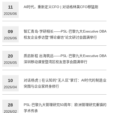
11
AI时代，重新定义CFO | 对话格林美CFO穆猛刚
2026/06
09
智汇青岛·学研相长——PSL·巴黎九大Executive DBA
校友企业参访暨“博论睿坊”论文研讨会圆满举行
2026/06
20
质启新程 出海筑远——PSL·巴黎九大Executive DBA
深圳移动课堂暨湾区校友思享会圆满举行
2026/05
10
对话杨虎 | 在认知的“无人区”掌灯：AI时代的制造业
突围与企业家终身修行
2026/04
28
PSL·巴黎九大管理研究50周年：欧洲管理研究重镇的
学术传承
2026/02